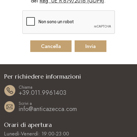
del
Reg. UE n.679/2016 (GDPR)
.
Per richiedere informazioni
Chiama
+39.011.9961403
Scrivi a
info@anticazecca.com
Orari di apertura
Lunedì-Venerdì: 19:00-23:00