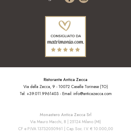
Ristorante Antica Zecca
Via della Zecca, 9 - 10072 Caselle Torinese (TO)
Tel:
+39.011.9961403
- Email:
info@anticazecca.com
Monastero Antica Zecca Srl
Via Mauro Macchi, 8 | 25124 Milano (MI)
CF e P.IVA 13732050961 | Cap. Soc. I.V. € 10.000,00